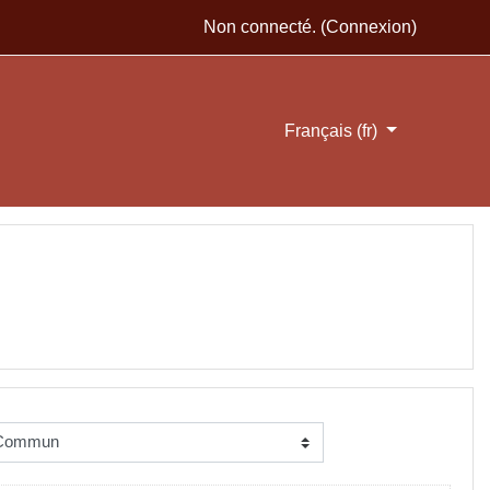
Non connecté. (
Connexion
)
Français ‎(fr)‎