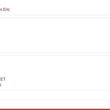
 Eric
LET
U